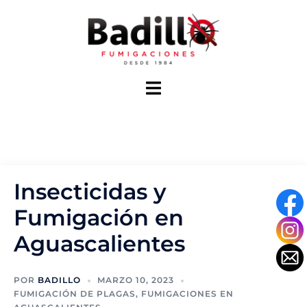
Saltar
al
contenido
Alternar
menú
Insecticidas y
Fumigación en
Aguascalientes
POR
BADILLO
MARZO 10, 2023
FUMIGACIÓN DE PLAGAS
,
FUMIGACIONES EN