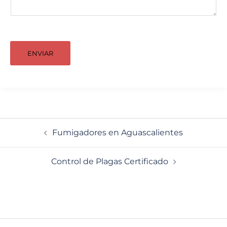
ENVIAR
Navegación
Fumigadores en Aguascalientes
de
entradas
Control de Plagas Certificado
Navegación