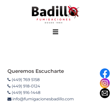
Saltar
al
contenido
Alternar
menú
Queremos Escucharte
(449) 769 5158
(449) 918-0124
(449) 916-1448
info@fumigacionesbadillo.com