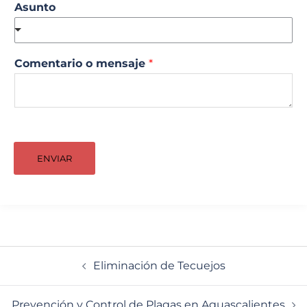
Asunto
Comentario o mensaje
*
ENVIAR
Navegación
Eliminación de Tecuejos
de
entradas
Prevención y Control de Plagas en Aguascalientes