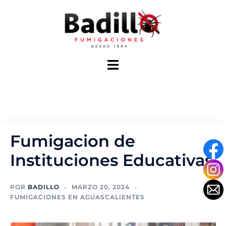
Saltar
al
contenido
Alternar
menú
Fumigacion de
Instituciones Educativas
POR
BADILLO
MARZO 20, 2024
FUMIGACIONES EN AGUASCALIENTES