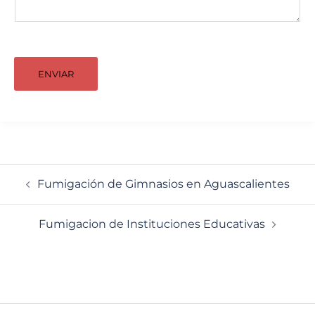
ENVIAR
Navegación
Fumigación de Gimnasios en Aguascalientes
de
entradas
Fumigacion de Instituciones Educativas
Navegación