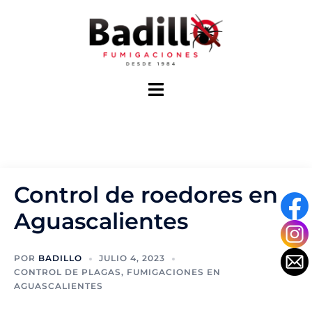
Saltar
al
contenido
Alternar
menú
Control de roedores en
Aguascalientes
POR
BADILLO
JULIO 4, 2023
CONTROL DE PLAGAS
,
FUMIGACIONES EN
AGUASCALIENTES