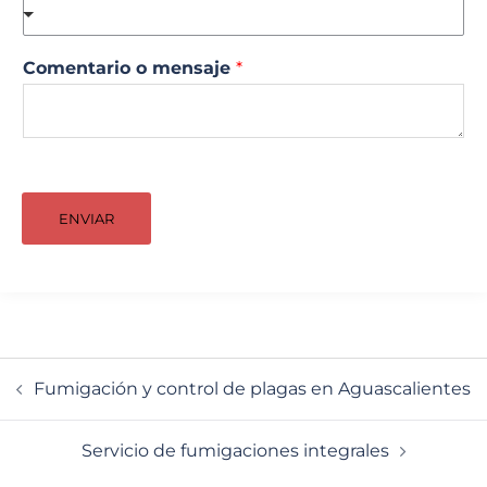
Comentario o mensaje
*
ENVIAR
Navegación
Fumigación y control de plagas en Aguascalientes
de
entradas
Servicio de fumigaciones integrales