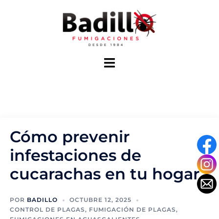
Saltar
al
contenido
Alternar
menú
Cómo prevenir
infestaciones de
cucarachas en tu hogar
POR
BADILLO
OCTUBRE 12, 2025
CONTROL DE PLAGAS
,
FUMIGACIÓN DE PLAGAS
,